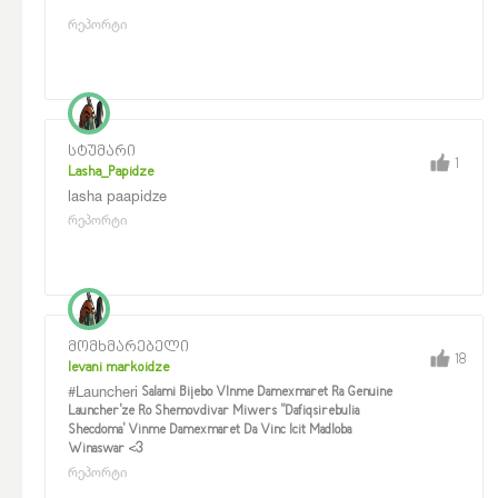
რეპორტი
სტუმარი
1
Lasha_Papidze
lasha paapidze
რეპორტი
მომხმარებელი
18
levani markoidze
#Launcheri
Salami Bijebo VInme Damexmaret Ra Genuine
Launcher'ze Ro Shemovdivar Miwers "Dafiqsirebulia
Shecdoma' Vinme Damexmaret Da Vinc Icit Madloba
Winaswar <3
რეპორტი