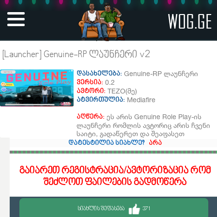
WOG.GE
[Launcher] Genuine-RP ლაუნჩერი v2
Genuine-RP ლაუნჩერი
დასახელება:
0.2
ვერსია:
TEZO(მე)
ავტორი:
Mediafire
ატვირთულია:
ეს არის Genuine Role Play-ის
აღწერა:
ლაუნჩერი რომლის ავტორიც არის ჩვენი
საიტი, გადაწერეთ და შეაფასეთ
დატესტილია სიახლე?
არა
გაიარეთ რეგისტრაცია/ავტორიზაცია რომ
შეძლოთ ფაილების გადმოწერა
ᲡᲘᲐᲮᲚᲘᲡ ᲨᲔᲤᲐᲡᲔᲑᲐ
371