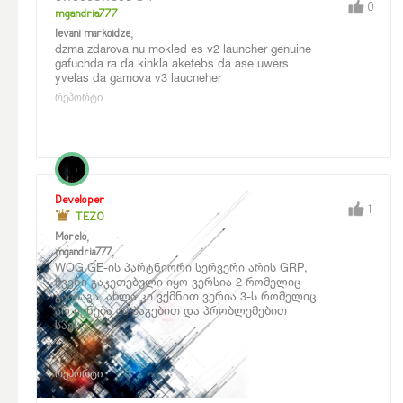
0
mgandria777
,
levani markoidze
dzma zdarova nu mokled es v2 launcher genuine
gafuchda ra da kinkla aketebs da ase uwers
yvelas da gamova v3 laucneher
რეპორტი
Developer
1
TEZO
,
Morelo
,
mgandria777
WOG.GE-ის პარტნიორი სერვერი არის GRP,
ჩვენი გაკეთებული იყო ვერსია 2 რომელიც
გაიბაგა, ახლა კი ვქმნით ვერია 3-ს რომელიც
არ იქნება ამ ბაგებით და პრობლემებით
სავსე
რეპორტი