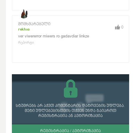
მომხმარებელი
0
rekhvo
ver viwererror miwers ro gadavdiar linkze
რეპორტი
სტუმრებს არ აქვთ კომენტარის დატოვების უფლება.
მეტი უფლებებისთვის თქვენ უნდა გაიაროთ
რეგისტრაცია ან ავტორიზაცია
ᲠᲔᲒᲘᲡᲢᲠᲐᲪᲘᲐ / ᲐᲕᲢᲝᲠᲘᲖᲐᲪᲘᲐ